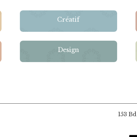
Créatif
Design
153 Bd