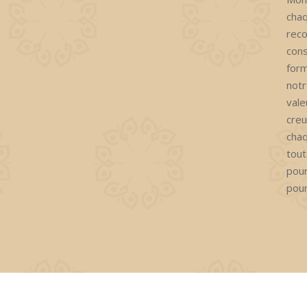
cha
reco
con
form
notr
vale
creu
chaq
tout
pour
pour