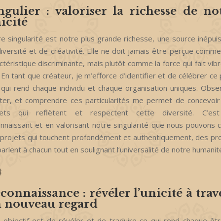
ngulier : valoriser la richesse de no
icité
e singularité est notre plus grande richesse, une source inépui
iversité et de créativité. Elle ne doit jamais être perçue comm
ctéristique discriminante, mais plutôt comme la force qui fait vibr
. En tant que créateur, je m’efforce d’identifier et de célébrer ce 
 qui rend chaque individu et chaque organisation uniques. Obse
ter, et comprendre ces particularités me permet de concevoi
jets qui reflètent et respectent cette diversité. C’es
nnaissant et en valorisant notre singularité que nous pouvons 
projets qui touchent profondément et authentiquement, des pr
parlent à chacun tout en soulignant l’universalité de notre humanit
connaissance : révéler l’unicité à trav
 nouveau regard
objectif est de révéler et de traduire ce qui rend chaque êt