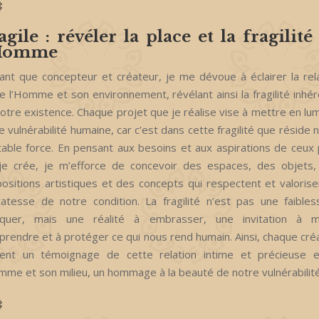
agile : révéler la place et la fragilité
’Homme
ant que concepteur et créateur, je me dévoue à éclairer la rel
e l’Homme et son environnement, révélant ainsi la fragilité inhé
otre existence. Chaque projet que je réalise vise à mettre en lu
e vulnérabilité humaine, car c’est dans cette fragilité que réside 
table force. En pensant aux besoins et aux aspirations de ceux
 je crée, je m’efforce de concevoir des espaces, des objets,
ositions artistiques et des concepts qui respectent et valorise
catesse de notre condition. La fragilité n’est pas une faible
quer, mais une réalité à embrasser, une invitation à m
rendre et à protéger ce qui nous rend humain. Ainsi, chaque cré
ient un témoignage de cette relation intime et précieuse e
mme et son milieu, un hommage à la beauté de notre vulnérabilité