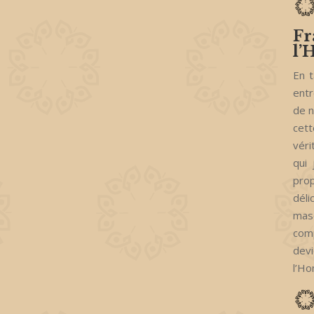
Fr
l
En t
entr
de n
cett
véri
qui
prop
déli
mas
comp
dev
l’Ho