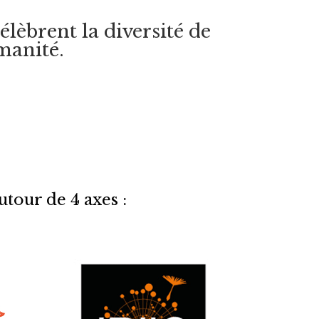
lèbrent la diversité de
manité.
autour de
4
axes :