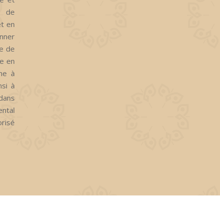
s de
et en
nner
ce de
se en
che à
nsi à
 dans
ental
orisé