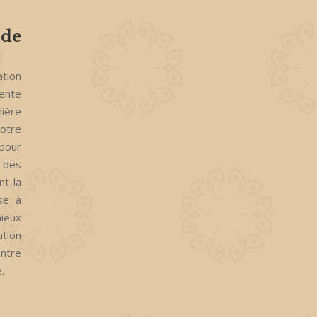
 de
ation
rente
mière
notre
 pour
 des
nt la
sse à
ieux
ation
ntre
.