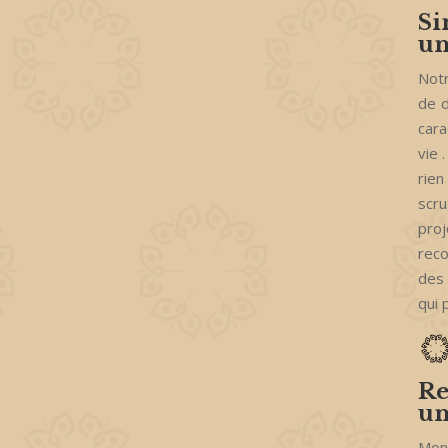
Si
un
Notr
de d
cara
vie 
rien
scru
pro
reco
des 
qui 
Re
un
Mon 