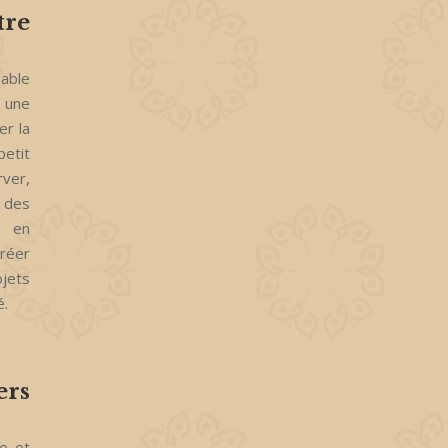
tre
sable
e une
er la
petit
rver,
r des
t en
créer
ojets
é.
ers
re et